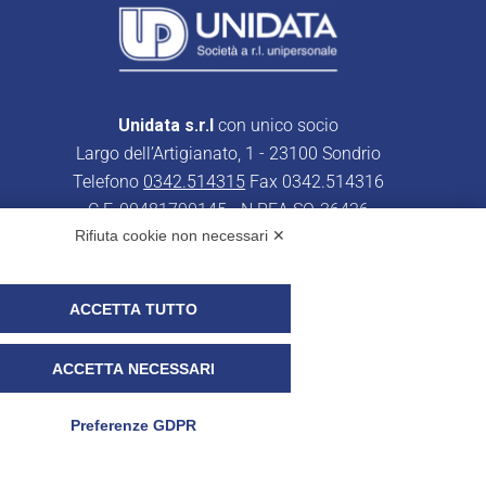
Unidata s.r.l
con unico socio
Largo dell’Artigianato, 1 - 23100 Sondrio
Telefono
0342.514315
Fax 0342.514316
C.F. 00481790145 - N.REA SO-36426
Rifiuta cookie non necessari ✕
PEC:
unidata.sondrio@legalmail.it
Cap. soc. euro 100.000,00 i.v.
ACCETTA TUTTO
ACCETTA NECESSARI
r i clienti)
UNIDATA - Whistleblowing
Preferenze GDPR