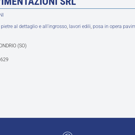
IMENTAZIONI SRL
NI
etre al dettaglio e all'ingrosso
,
lavori edili
,
posa in opera pavim
SONDRIO (SO)
1629