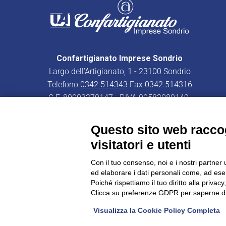
Confartigianato Imprese Sondrio
Largo dell’Artigianato, 1 - 23100 Sondrio
Telefono
0342.514343
Fax 0342.514316
C.F. 80003370147 - P.IVA 00582080149
PEC:
confartigianatoimpresesondrio@legalmail.it
Questo sito web raccog
visitatori e utenti
Con il tuo consenso, noi e i nostri partner 
ed elaborare i dati personali come, ad esem
CONFARTIGIANATO - Informative privacy
Cookie Policy
Poiché rispettiamo il tuo diritto alla privacy
Clicca su preferenze GDPR per saperne di
Visualizza la Cookie Policy Completa