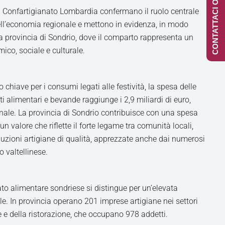
CONTATTACI ONLINE
di Confartigianato Lombardia confermano il ruolo centrale
nell’economia regionale e mettono in evidenza, in modo
lla provincia di Sondrio, dove il comparto rappresenta un
ico, sociale e culturale.
chiave per i consumi legati alle festività, la spesa delle
i alimentari e bevande raggiunge i 2,9 miliardi di euro,
onale. La provincia di Sondrio contribuisce con una spesa
un valore che riflette il forte legame tra comunità locali,
uzioni artigiane di qualità, apprezzate anche dai numerosi
io valtellinese.
nato alimentare sondriese si distingue per un’elevata
e. In provincia operano 201 imprese artigiane nei settori
e e della ristorazione, che occupano 978 addetti.