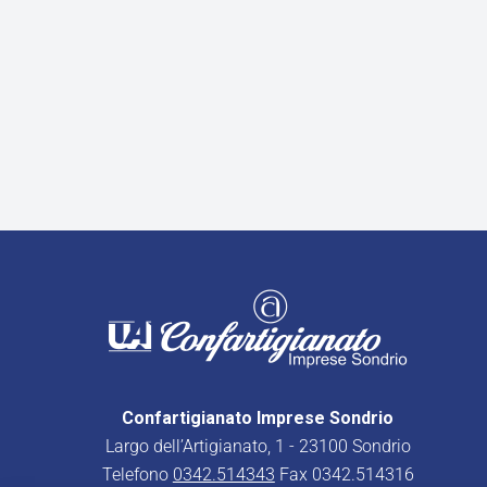
Confartigianato Imprese Sondrio
Largo dell’Artigianato, 1 - 23100 Sondrio
Telefono
0342.514343
Fax 0342.514316