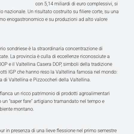
con 5,14 miliardi di euro complessivi, si
lo nazionale. Un risultato costruito su filiere corte, su una
rismo enogastronomico e su produzioni ad alto valore
orio sondriese è la straordinaria concentrazione di
icate. La provincia è culla di eccellenze riconosciute a
DOP e il Valtellina Casera DOP, simboli della tradizione
dotti IGP che hanno reso la Valtellina famosa nel mondo:
a di Valtellina e Pizzoccheri della Valtellina.
fianca un ricco patrimonio di prodotti agroalimentari
o un “saper fare” artigiano tramandato nel tempo e
mbiente montano.
 pur in presenza di una lieve flessione nel primo semestre