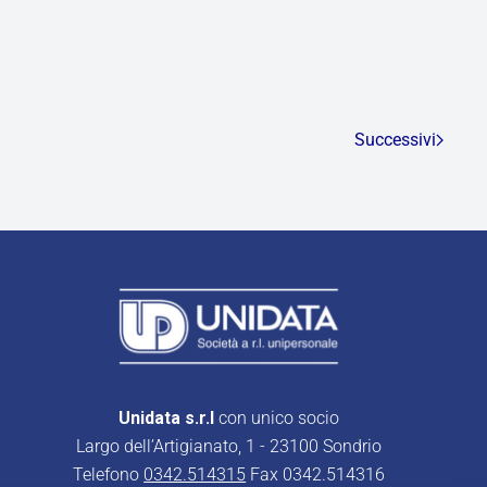
Successivi
Unidata s.r.l
con unico socio
Largo dell’Artigianato, 1 - 23100 Sondrio
Telefono
0342.514315
Fax 0342.514316