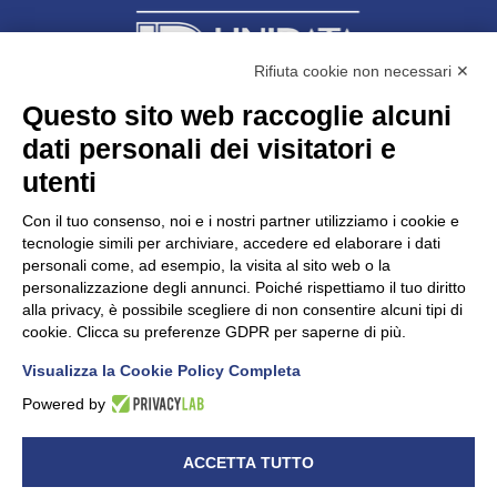
Rifiuta cookie non necessari ✕
Questo sito web raccoglie alcuni
Unidata s.r.l
con unico socio
dati personali dei visitatori e
Largo dell’Artigianato, 1 - 23100 Sondrio
utenti
Telefono
0342.514315
Fax 0342.514316
Con il tuo consenso, noi e i nostri partner utilizziamo i cookie e
C.F. 00481790145 - N.REA SO-36426
tecnologie simili per archiviare, accedere ed elaborare i dati
PEC:
unidata.sondrio@legalmail.it
personali come, ad esempio, la visita al sito web o la
Cap. soc. euro 100.000,00 i.v.
personalizzazione degli annunci. Poiché rispettiamo il tuo diritto
alla privacy, è possibile scegliere di non consentire alcuni tipi di
cookie. Clicca su preferenze GDPR per saperne di più.
Visualizza la Cookie Policy Completa
CONFARTIGIANATO - Informative privacy
Cookie Policy
Powered by
Dichiarazione di accessibilità
UNIDATA - Informativa privacy (per i clienti)
ACCETTA TUTTO
UNIDATA - Whistleblowing