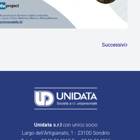
Successivi
Unidata s.r.l
con unico socio
Largo dell’Artigianato, 1 - 23100 Sondrio