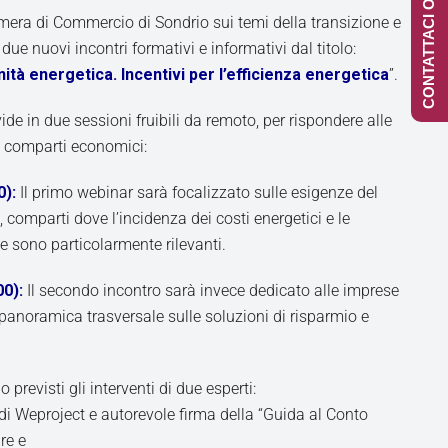
CONTATTACI ONLINE
era di Commercio di Sondrio sui temi della transizione e
 due nuovi incontri formativi e informativi dal titolo:
tà energetica. Incentivi per l’efficienza energetica
”.
vide in due sessioni fruibili da remoto, per rispondere alle
i comparti economici:
0):
Il primo webinar sarà focalizzato sulle esigenze del
o, comparti dove l’incidenza dei costi energetici e le
ne sono particolarmente rilevanti.
00):
Il secondo incontro sarà invece dedicato alle imprese
na panoramica trasversale sulle soluzioni di risparmio e
 previsti gli interventi di due esperti:
er di Weproject e autorevole firma della “Guida al Conto
re e