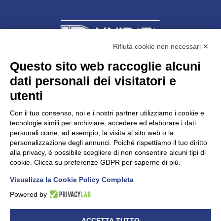
Rifiuta cookie non necessari ✕
Questo sito web raccoglie alcuni
Unidata s.r.l
con unico socio
dati personali dei visitatori e
Largo dell’Artigianato, 1 - 23100 Sondrio
utenti
Telefono
0342.514315
Fax 0342.514316
Con il tuo consenso, noi e i nostri partner utilizziamo i cookie e
C.F. 00481790145 - N.REA SO-36426
tecnologie simili per archiviare, accedere ed elaborare i dati
PEC:
unidata.sondrio@legalmail.it
personali come, ad esempio, la visita al sito web o la
Cap. soc. euro 100.000,00 i.v.
personalizzazione degli annunci. Poiché rispettiamo il tuo diritto
alla privacy, è possibile scegliere di non consentire alcuni tipi di
cookie. Clicca su preferenze GDPR per saperne di più.
Visualizza la Cookie Policy Completa
CONFARTIGIANATO - Informative privacy
Cookie Policy
Powered by
Dichiarazione di accessibilità
UNIDATA - Informativa privacy (per i clienti)
ACCETTA TUTTO