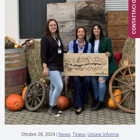
CONTATTACI ONLINE
Ottobre 28, 2024
|
News
,
Tirano
,
Unione Informa