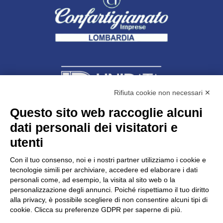
Rifiuta cookie non necessari ✕
Questo sito web raccoglie alcuni
dati personali dei visitatori e
Unidata s.r.l
con unico socio
Largo dell’Artigianato, 1 - 23100 Sondrio
utenti
Telefono
0342.514315
Fax 0342.514316
Con il tuo consenso, noi e i nostri partner utilizziamo i cookie e
C.F. 00481790145 - N.REA SO-36426
tecnologie simili per archiviare, accedere ed elaborare i dati
PEC:
unidata.sondrio@legalmail.it
personali come, ad esempio, la visita al sito web o la
Cap. soc. euro 100.000,00 i.v.
personalizzazione degli annunci. Poiché rispettiamo il tuo diritto
alla privacy, è possibile scegliere di non consentire alcuni tipi di
cookie. Clicca su preferenze GDPR per saperne di più.