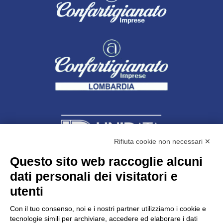
Rifiuta cookie non necessari ✕
Questo sito web raccoglie alcuni
dati personali dei visitatori e
Unidata s.r.l
con unico socio
Largo dell’Artigianato, 1 - 23100 Sondrio
utenti
Telefono
0342.514315
Fax 0342.514316
Con il tuo consenso, noi e i nostri partner utilizziamo i cookie e
C.F. 00481790145 - N.REA SO-36426
tecnologie simili per archiviare, accedere ed elaborare i dati