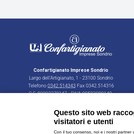
Confartigianato Imprese Sondrio
Largo dell’Artigianato, 1 - 23100 Sondrio
Telefono
0342.514343
Fax 0342.514316
C.F. 80003370147 - P.IVA 00582080149
PEC:
confartigianatoimpresesondrio@legalmail.it
Questo sito web raccog
visitatori e utenti
Con il tuo consenso, noi e i nostri partner 