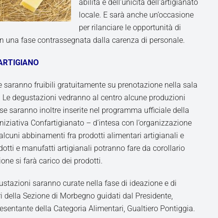
abilità e dell’unicità dell’artigianato
locale. E sarà anche un’occasione
per rilanciare le opportunità di
 in una fase contrassegnata dalla carenza di personale.
’ARTIGIANO
saranno fruibili gratuitamente su prenotazione nella sala
. Le degustazioni vedranno al centro alcune produzioni
sse saranno inoltre inserite nel programma ufficiale della
iniziativa Confartigianato – d’intesa con l’organizzazione
alcuni abbinamenti fra prodotti alimentari artigianali e
rodotti e manufatti artigianali potranno fare da corollario
ione si farà carico dei prodotti.
ustazioni saranno curate nella fase di ideazione e di
i della Sezione di Morbegno guidati dal Presidente,
esentante della Categoria Alimentari, Gualtiero Pontiggia.