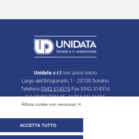
Unidata s.r.l
con unico socio
Largo dell’Artigianato, 1 - 23100 Sondrio
Telefono
0342.514315
Fax 0342.514316
C.F. 00481790145 - N.REA SO-36426
Rifiuta cookie non necessari ✕
PEC:
unidata.sondrio@legalmail.it
Cap. soc. euro 100.000,00 i.v.
ACCETTA TUTTO