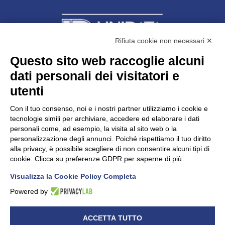
Rifiuta cookie non necessari ✕
Questo sito web raccoglie alcuni
dati personali dei visitatori e
Unidata s.r.l
con unico socio
Largo dell’Artigianato, 1 - 23100 Sondrio
utenti
Telefono
0342.514315
Fax 0342.514316
Con il tuo consenso, noi e i nostri partner utilizziamo i cookie e
C.F. 00481790145 - N.REA SO-36426
tecnologie simili per archiviare, accedere ed elaborare i dati
PEC:
unidata.sondrio@legalmail.it
personali come, ad esempio, la visita al sito web o la
Cap. soc. euro 100.000,00 i.v.
personalizzazione degli annunci. Poiché rispettiamo il tuo diritto
alla privacy, è possibile scegliere di non consentire alcuni tipi di
cookie. Clicca su preferenze GDPR per saperne di più.
Visualizza la Cookie Policy Completa
CONFARTIGIANATO - Informative privacy
Cookie Policy
Powered by
Dichiarazione di accessibilità
UNIDATA - Informativa privacy (per i clienti)
ACCETTA TUTTO