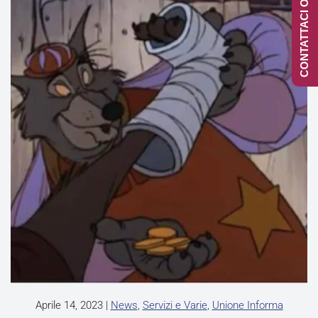
CONTATTACI ONLINE
Aprile 14, 2023
|
News
,
Servizi e Varie
,
Unione Informa