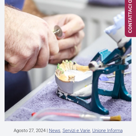
CONTATTACI ONLINE
Agosto 27, 2024
|
News
,
Servizi e Varie
,
Unione Informa