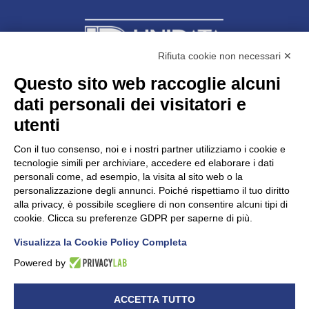
Rifiuta cookie non necessari ✕
Questo sito web raccoglie alcuni
dati personali dei visitatori e
Unidata s.r.l
con unico socio
Largo dell’Artigianato, 1 - 23100 Sondrio
utenti
Telefono
0342.514315
Fax 0342.514316
Con il tuo consenso, noi e i nostri partner utilizziamo i cookie e
C.F. 00481790145 - N.REA SO-36426
tecnologie simili per archiviare, accedere ed elaborare i dati
PEC:
unidata.sondrio@legalmail.it
personali come, ad esempio, la visita al sito web o la
Cap. soc. euro 100.000,00 i.v.
personalizzazione degli annunci. Poiché rispettiamo il tuo diritto
alla privacy, è possibile scegliere di non consentire alcuni tipi di
cookie. Clicca su preferenze GDPR per saperne di più.
Visualizza la Cookie Policy Completa
CONFARTIGIANATO - Informative privacy
Cookie Policy
Powered by
Dichiarazione di accessibilità
UNIDATA - Informativa privacy (per i clienti)
ACCETTA TUTTO