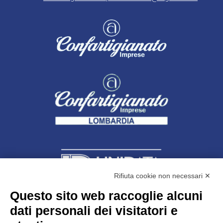
Rifiuta cookie non necessari ✕
Questo sito web raccoglie alcuni
dati personali dei visitatori e
Unidata s.r.l
con unico socio
Largo dell’Artigianato, 1 - 23100 Sondrio