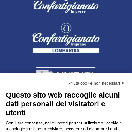
Rifiuta cookie non necessari ✕
Questo sito web raccoglie alcuni
dati personali dei visitatori e
Unidata s.r.l
con unico socio
Largo dell’Artigianato, 1 - 23100 Sondrio
utenti
Telefono
0342.514315
Fax 0342.514316
Con il tuo consenso, noi e i nostri partner utilizziamo i cookie e
C.F. 00481790145 - N.REA SO-36426
tecnologie simili per archiviare, accedere ed elaborare i dati