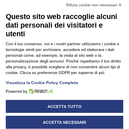
Rifiuta cookie non necessari ✕
Questo sito web raccoglie alcuni
dati personali dei visitatori e
Unidata s.r.l
con unico socio
Largo dell’Artigianato, 1 - 23100 Sondrio
utenti
Telefono
0342.514315
Fax 0342.514316
Con il tuo consenso, noi e i nostri partner utilizziamo i cookie e
C.F. 00481790145 - N.REA SO-36426
tecnologie simili per archiviare, accedere ed elaborare i dati
PEC:
unidata.sondrio@legalmail.it
personali come, ad esempio, la visita al sito web o la
Cap. soc. euro 100.000,00 i.v.
personalizzazione degli annunci. Poiché rispettiamo il tuo diritto
alla privacy, è possibile scegliere di non consentire alcuni tipi di
cookie. Clicca su preferenze GDPR per saperne di più.
Visualizza la Cookie Policy Completa
CONFARTIGIANATO - Informative privacy
Cookie Policy
Powered by
Dichiarazione di accessibilità
UNIDATA - Informativa privacy (per i clienti)
ACCETTA TUTTO
UNIDATA - Whistleblowing
ACCETTA NECESSARI