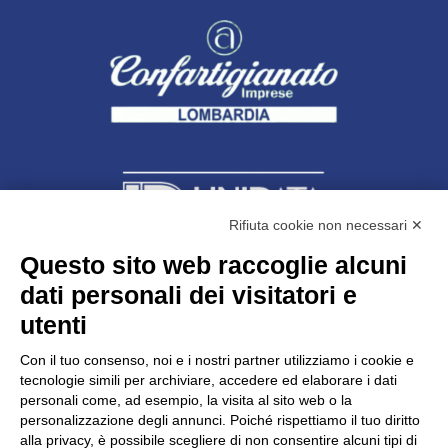
Rifiuta cookie non necessari ✕
Questo sito web raccoglie alcuni
dati personali dei visitatori e
Unidata s.r.l
con unico socio
Largo dell’Artigianato, 1 - 23100 Sondrio
utenti
Telefono
0342.514315
Fax 0342.514316
Con il tuo consenso, noi e i nostri partner utilizziamo i cookie e
C.F. 00481790145 - N.REA SO-36426
tecnologie simili per archiviare, accedere ed elaborare i dati
PEC:
unidata.sondrio@legalmail.it
personali come, ad esempio, la visita al sito web o la
Cap. soc. euro 100.000,00 i.v.
personalizzazione degli annunci. Poiché rispettiamo il tuo diritto
alla privacy, è possibile scegliere di non consentire alcuni tipi di