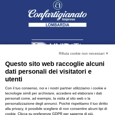
Rifiuta cookie non necessari ✕
Questo sito web raccoglie alcuni
Unidata s.r.l
con unico socio
dati personali dei visitatori e
Largo dell’Artigianato, 1 - 23100 Sondrio
utenti
Telefono
0342.514315
Fax 0342.514316
Con il tuo consenso, noi e i nostri partner utilizziamo i cookie e
C.F. 00481790145 - N.REA SO-36426
tecnologie simili per archiviare, accedere ed elaborare i dati
PEC:
unidata.sondrio@legalmail.it
personali come, ad esempio, la visita al sito web o la
Cap. soc. euro 100.000,00 i.v.
personalizzazione degli annunci. Poiché rispettiamo il tuo diritto
alla privacy, è possibile scegliere di non consentire alcuni tipi di
cookie. Clicca su preferenze GDPR per saperne di più.