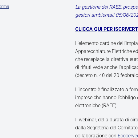
forma
La gestione dei RAEE: prospet
gestori ambientali 05/06/2024
CLICCA QUI PER ISCRIVERT
L’elemento cardine dell’impi
Apparecchiature Elettriche ed
che recepisce la direttiva eu
di rifiuti vede anche l’applic
(decreto n. 40 del 20 febbrai
L’incontro è finalizzato a fo
imprese che hanno l’obbligo o
elettroniche (RAEE).
Il webinar, della durata di ci
dalla Segreteria del Comitato
collaborazione con
Ecocerve