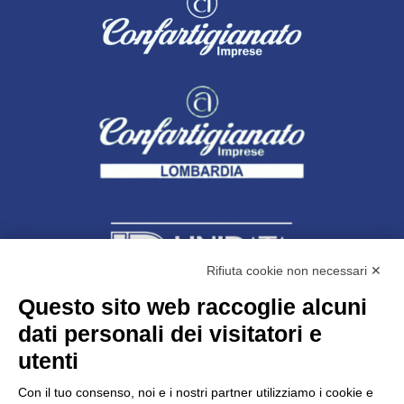
Rifiuta cookie non necessari ✕
Questo sito web raccoglie alcuni
dati personali dei visitatori e
Unidata s.r.l
con unico socio
Largo dell’Artigianato, 1 - 23100 Sondrio
utenti
Telefono
0342.514315
Fax 0342.514316
Con il tuo consenso, noi e i nostri partner utilizziamo i cookie e
C.F. 00481790145 - N.REA SO-36426