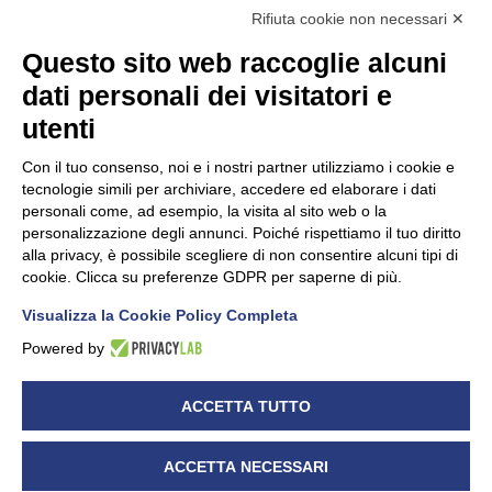
Rifiuta cookie non necessari ✕
Questo sito web raccoglie alcuni
dati personali dei visitatori e
Unidata s.r.l
con unico socio
Largo dell’Artigianato, 1 - 23100 Sondrio
utenti
Telefono
0342.514315
Fax 0342.514316
Con il tuo consenso, noi e i nostri partner utilizziamo i cookie e
C.F. 00481790145 - N.REA SO-36426
tecnologie simili per archiviare, accedere ed elaborare i dati
PEC:
unidata.sondrio@legalmail.it
personali come, ad esempio, la visita al sito web o la
Cap. soc. euro 100.000,00 i.v.
personalizzazione degli annunci. Poiché rispettiamo il tuo diritto
alla privacy, è possibile scegliere di non consentire alcuni tipi di
cookie. Clicca su preferenze GDPR per saperne di più.
Visualizza la Cookie Policy Completa
CONFARTIGIANATO - Informative privacy
Cookie Policy
Powered by
Dichiarazione di accessibilità
UNIDATA - Informativa privacy (per i clienti)
ACCETTA TUTTO
UNIDATA - Whistleblowing
ACCETTA NECESSARI