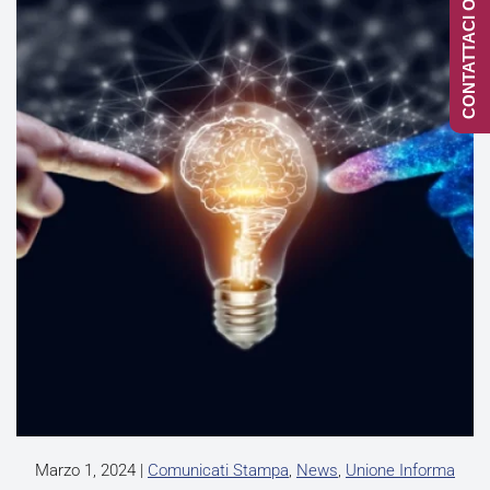
CONTATTACI ONLINE
Marzo 1, 2024
|
Comunicati Stampa
,
News
,
Unione Informa