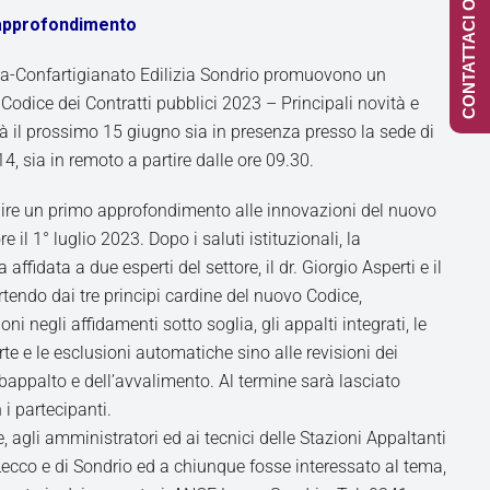
CONTATTACI ONLINE
 approfondimento
-Confartigianato Edilizia Sondrio promuovono un
 Codice dei Contratti pubblici 2023 – Principali novità e
rrà il prossimo 15 giugno sia in presenza presso la sede di
, sia in remoto a partire dalle ore 09.30.
ornire un primo approfondimento alle innovazioni del nuovo
 il 1° luglio 2023. Dopo i saluti istituzionali, la
affidata a due esperti del settore, il dr. Giorgio Asperti e il
rtendo dai tre principi cardine del nuovo Codice,
ni negli affidamenti sotto soglia, gli appalti integrati, le
rte e le esclusioni automatiche sino alle revisioni dei
ubappalto e dell’avvalimento. Al termine sarà lasciato
i partecipanti.
, agli amministratori ed ai tecnici delle Stazioni Appaltanti
i Lecco e di Sondrio ed a chiunque fosse interessato al tema,