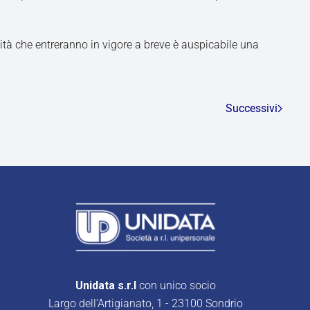
vità che entreranno in vigore a breve è auspicabile una
Successivi
Unidata s.r.l
con unico socio
Largo dell’Artigianato, 1 - 23100 Sondrio