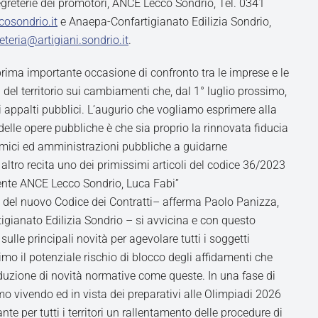
Segreterie dei promotori, ANCE Lecco Sondrio, Tel. 0341
cosondrio.it
e Anaepa-Confartigianato Edilizia Sondrio,
eteria@artigiani.sondrio.it
.
rima importante occasione di confronto tra le imprese e le
 del territorio sui cambiamenti che, dal 1° luglio prossimo,
li appalti pubblici. L’augurio che vogliamo esprimere alla
elle opere pubbliche è che sia proprio la rinnovata fiducia
omici ed amministrazioni pubbliche a guidarne
 altro recita uno dei primissimi articoli del codice 36/2023
dente ANCE Lecco Sondrio, Luca Fabi”
re del nuovo Codice dei Contratti– afferma Paolo Panizza,
igianato Edilizia Sondrio – si avvicina e con questo
ulle principali novità per agevolare tutti i soggetti
imo il potenziale rischio di blocco degli affidamenti che
roduzione di novità normative come queste. In una fase di
o vivendo ed in vista dei preparativi alle Olimpiadi 2026
e per tutti i territori un rallentamento delle procedure di