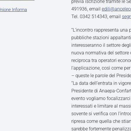
previa iscrizione tramite le 
491936, email
edili@ancelec
nione Informa
Tel. 0342 514343, email
segr
“L’incontro rappresenta una p
pubbliche stazioni appaltanti
interesseranno il settore deg
nuova normativa del settore d
reciproca tra operatori econ
l’applicazione, così come per
– queste le parole del Presi
“La data dell’entrata in vigo
Presidente di Anaepa-Confart
evento vogliamo focalizzarci s
interessati e limitare al mass
sovente si verifica con l’int
ripresa come quella che stiam
sarebbe fortemente penalizzant