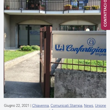
CONTATTACI ONLINE
Giugno 22, 2021
|
Chiavenna
,
Comunicati Stampa
,
News
,
Unione