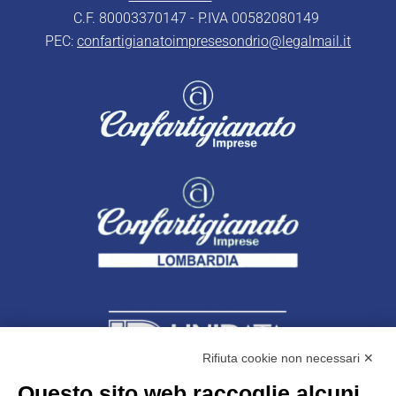
C.F. 80003370147 - P.IVA 00582080149
PEC:
confartigianatoimpresesondrio@legalmail.it
Rifiuta cookie non necessari ✕
Questo sito web raccoglie alcuni