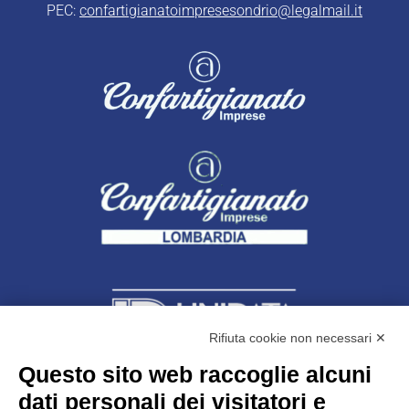
PEC:
confartigianatoimpresesondrio@legalmail.it
Rifiuta cookie non necessari ✕
Questo sito web raccoglie alcuni
Unidata s.r.l
con unico socio
dati personali dei visitatori e