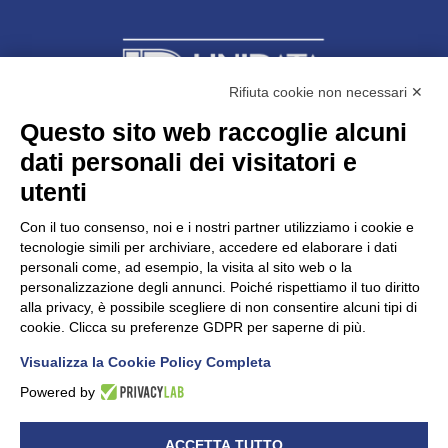
Rifiuta cookie non necessari ✕
Questo sito web raccoglie alcuni
dati personali dei visitatori e
Unidata s.r.l
con unico socio
Largo dell’Artigianato, 1 - 23100 Sondrio
utenti
Telefono
0342.514315
Fax 0342.514316
Con il tuo consenso, noi e i nostri partner utilizziamo i cookie e
C.F. 00481790145 - N.REA SO-36426
tecnologie simili per archiviare, accedere ed elaborare i dati
PEC:
unidata.sondrio@legalmail.it
personali come, ad esempio, la visita al sito web o la
Cap. soc. euro 100.000,00 i.v.
personalizzazione degli annunci. Poiché rispettiamo il tuo diritto
alla privacy, è possibile scegliere di non consentire alcuni tipi di
cookie. Clicca su preferenze GDPR per saperne di più.
Visualizza la Cookie Policy Completa
CONFARTIGIANATO - Informative privacy
Cookie Policy
Powered by
Dichiarazione di accessibilità
UNIDATA - Informativa privacy (per i clienti)
ACCETTA TUTTO