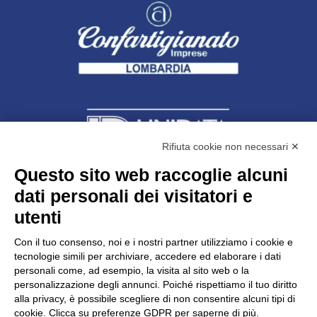
Rifiuta cookie non necessari ✕
Questo sito web raccoglie alcuni
dati personali dei visitatori e
Unidata s.r.l
con unico socio
Largo dell’Artigianato, 1 - 23100 Sondrio
utenti
Telefono
0342.514315
Fax 0342.514316
Con il tuo consenso, noi e i nostri partner utilizziamo i cookie e
C.F. 00481790145 - N.REA SO-36426
tecnologie simili per archiviare, accedere ed elaborare i dati
PEC:
unidata.sondrio@legalmail.it
personali come, ad esempio, la visita al sito web o la
Cap. soc. euro 100.000,00 i.v.
personalizzazione degli annunci. Poiché rispettiamo il tuo diritto
alla privacy, è possibile scegliere di non consentire alcuni tipi di
cookie. Clicca su preferenze GDPR per saperne di più.