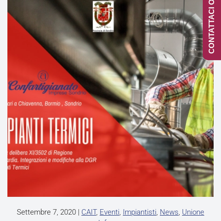
CONTATTACI ONLINE
Settembre 7, 2020
|
CAIT
,
Eventi
,
Impiantisti
,
News
,
Unione