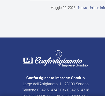
Maggio 20, 2026
|
News
,
Unione In
Confartigianato Imprese Sondrio
Largo dell’Artigianato, 1 - 23100 Sondrio
Telefono
0342.514343
Fax 0342.514316
C.F. 80003370147 - P.IVA 00582080149
PEC:
confartigianatoimpresesondrio@legalmail.it