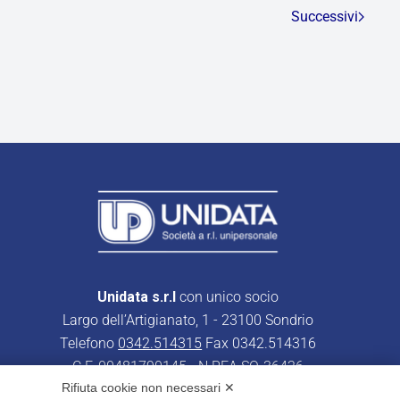
Successivi
Unidata s.r.l
con unico socio
Largo dell’Artigianato, 1 - 23100 Sondrio
Telefono
0342.514315
Fax 0342.514316
C.F. 00481790145 - N.REA SO-36426
Rifiuta cookie non necessari ✕
PEC:
unidata.sondrio@legalmail.it