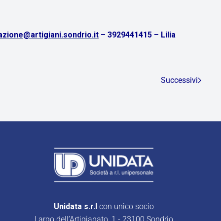
zione@artigiani.sondrio.it
– 3929441415 – Lilia
Successivi
Unidata s.r.l
con unico socio
Largo dell’Artigianato, 1 - 23100 Sondrio