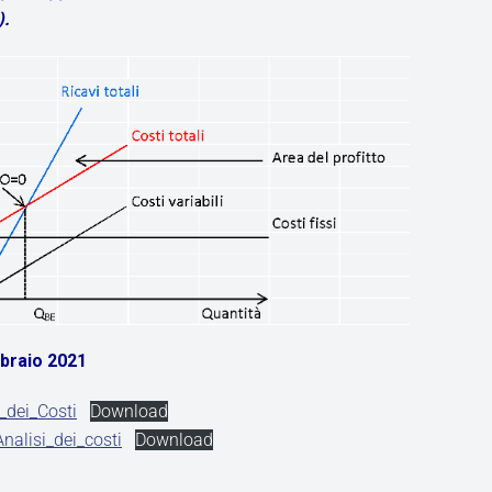
).
bbraio 2021
dei_Costi
Download
alisi_dei_costi
Download