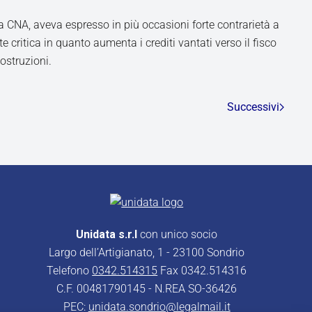
a CNA, aveva espresso in più occasioni forte contrarietà a
 critica in quanto aumenta i crediti vantati verso il fisco
ostruzioni.
Successivi
Unidata s.r.l
con unico socio
Largo dell’Artigianato, 1 - 23100 Sondrio
Telefono
0342.514315
Fax 0342.514316
C.F. 00481790145 - N.REA SO-36426
PEC:
unidata.sondrio@legalmail.it