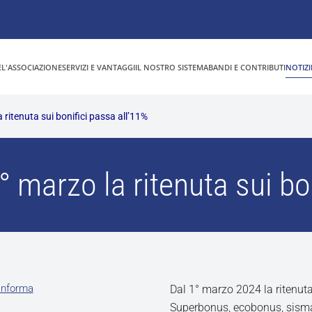
E
L'ASSOCIAZIONE
SERVIZI E VANTAGGI
IL NOSTRO SISTEMA
BANDI E CONTRIBUTI
NOTIZI
a ritenuta sui bonifici passa all’11%
1° marzo la ritenuta sui bo
Informa
Dal 1° marzo 2024 la ritenuta
Superbonus, ecobonus, sisma