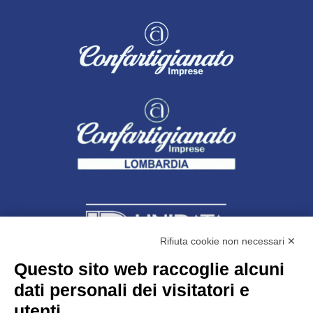
Rifiuta cookie non necessari ✕
Questo sito web raccoglie alcuni
dati personali dei visitatori e
Unidata s.r.l
con unico socio
Largo dell’Artigianato, 1 - 23100 Sondrio
utenti