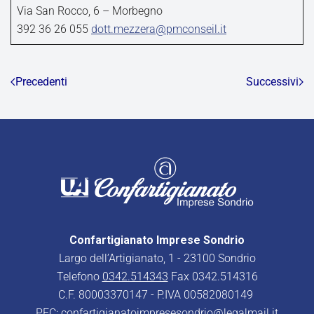
Via San Rocco, 6 – Morbegno
392 36 26 055
dott.mezzera@pmconseil.it
Precedenti
Successivi
Confartigianato Imprese Sondrio
Largo dell’Artigianato, 1 - 23100 Sondrio
Telefono
0342.514343
Fax 0342.514316
C.F. 80003370147 - P.IVA 00582080149
PEC:
confartigianatoimpresesondrio@legalmail.it