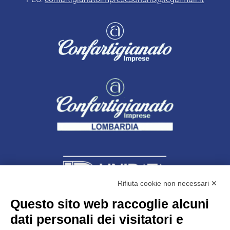
Rifiuta cookie non necessari ✕
Questo sito web raccoglie alcuni
dati personali dei visitatori e
Unidata s.r.l
con unico socio