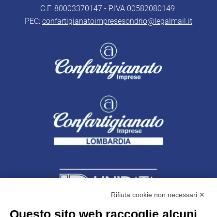
C.F. 80003370147 - P.IVA 00582080149
PEC:
confartigianatoimpresesondrio@legalmail.it
Rifiuta cookie non necessari ✕
Questo sito web raccoglie alcuni