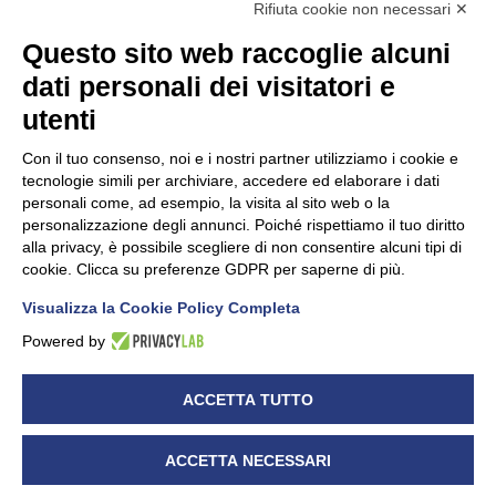
Rifiuta cookie non necessari ✕
Questo sito web raccoglie alcuni
dati personali dei visitatori e
Unidata s.r.l
con unico socio
Largo dell’Artigianato, 1 - 23100 Sondrio
utenti
Telefono
0342.514315
Fax 0342.514316
Con il tuo consenso, noi e i nostri partner utilizziamo i cookie e
C.F. 00481790145 - N.REA SO-36426
tecnologie simili per archiviare, accedere ed elaborare i dati
PEC:
unidata.sondrio@legalmail.it
personali come, ad esempio, la visita al sito web o la
Cap. soc. euro 100.000,00 i.v.
personalizzazione degli annunci. Poiché rispettiamo il tuo diritto
alla privacy, è possibile scegliere di non consentire alcuni tipi di
cookie. Clicca su preferenze GDPR per saperne di più.
Visualizza la Cookie Policy Completa
CONFARTIGIANATO - Informative privacy
Cookie Policy
Powered by
Dichiarazione di accessibilità
UNIDATA - Informativa privacy (per i clienti)
ACCETTA TUTTO
UNIDATA - Whistleblowing
ACCETTA NECESSARI