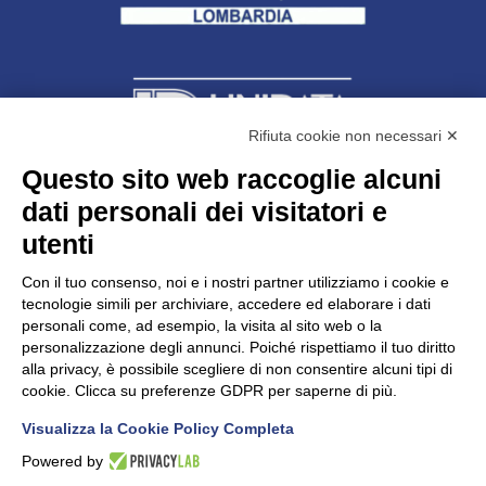
Rifiuta cookie non necessari ✕
Questo sito web raccoglie alcuni
Unidata s.r.l
con unico socio
dati personali dei visitatori e
Largo dell’Artigianato, 1 - 23100 Sondrio
utenti
Telefono
0342.514315
Fax 0342.514316
Con il tuo consenso, noi e i nostri partner utilizziamo i cookie e
C.F. 00481790145 - N.REA SO-36426
tecnologie simili per archiviare, accedere ed elaborare i dati
PEC:
unidata.sondrio@legalmail.it
personali come, ad esempio, la visita al sito web o la
Cap. soc. euro 100.000,00 i.v.
personalizzazione degli annunci. Poiché rispettiamo il tuo diritto
alla privacy, è possibile scegliere di non consentire alcuni tipi di
cookie. Clicca su preferenze GDPR per saperne di più.
Visualizza la Cookie Policy Completa
CONFARTIGIANATO - Informative privacy
Cookie Policy
Powered by
Dichiarazione di accessibilità