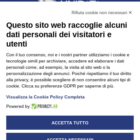
Rifiuta cookie non necessari ✕
Questo sito web raccoglie alcuni
dati personali dei visitatori e
Unidata s.r.l
con unico socio
Largo dell’Artigianato, 1 - 23100 Sondrio
utenti
Telefono
0342.514315
Fax 0342.514316
Con il tuo consenso, noi e i nostri partner utilizziamo i cookie e
C.F. 00481790145 - N.REA SO-36426
tecnologie simili per archiviare, accedere ed elaborare i dati
PEC:
unidata.sondrio@legalmail.it
personali come, ad esempio, la visita al sito web o la
Cap. soc. euro 100.000,00 i.v.
personalizzazione degli annunci. Poiché rispettiamo il tuo diritto
alla privacy, è possibile scegliere di non consentire alcuni tipi di
cookie. Clicca su preferenze GDPR per saperne di più.
Visualizza la Cookie Policy Completa
CONFARTIGIANATO - Informative privacy
Cookie Policy
Powered by
Dichiarazione di accessibilità
UNIDATA - Informativa privacy (per i clienti)
ACCETTA TUTTO
UNIDATA - Whistleblowing
ACCETTA NECESSARI