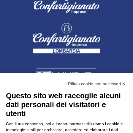
Rifiuta cookie non necessari ✕
Questo sito web raccoglie alcuni
dati personali dei visitatori e
Unidata s.r.l
con unico socio
Largo dell’Artigianato, 1 - 23100 Sondrio
utenti
Telefono
0342.514315
Fax 0342.514316
Con il tuo consenso, noi e i nostri partner utilizziamo i cookie e
C.F. 00481790145 - N.REA SO-36426
tecnologie simili per archiviare, accedere ed elaborare i dati