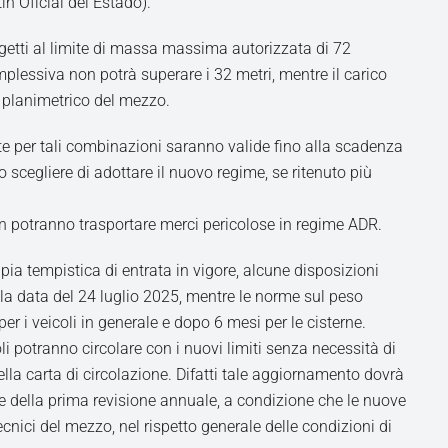
ín Oficial del Estado).
etti al limite di massa massima autorizzata di 72
plessiva non potrà superare i 32 metri, mentre il carico
o planimetrico del mezzo.
ate per tali combinazioni saranno valide fino alla scadenza
no scegliere di adottare il nuovo regime, se ritenuto più
on potranno trasportare merci pericolose in regime ADR.
a tempistica di entrata in vigore, alcune disposizioni
lla data del 24 luglio 2025, mentre le norme sul peso
r i veicoli in generale e dopo 6 mesi per le cisterne.
li potranno circolare con i nuovi limiti senza necessità di
a carta di circolazione. Difatti tale aggiornamento dovrà
e della prima revisione annuale, a condizione che le nuove
cnici del mezzo, nel rispetto generale delle condizioni di