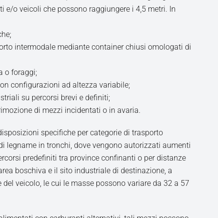
rti e/o veicoli che possono raggiungere i 4,5 metri. In
che;
sporto intermodale mediante container chiusi omologati di
a o foraggi;
 con configurazioni ad altezza variabile;
striali su percorsi brevi e definiti;
a rimozione di mezzi incidentati o in avaria.
disposizioni specifiche per categorie di trasporto
to di legname in tronchi, dove vengono autorizzati aumenti
rcorsi predefiniti tra province confinanti o per distanze
area boschiva e il sito industriale di destinazione, a
 del veicolo, le cui le masse possono variare da 32 a 57