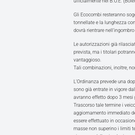
ufficialmente nel B.O.E. (Bolet
Gli Ecocombi resteranno sogg
tonnellate e la lunghezza com
dovrà rientrare nell’ingombr
Le autorizzazioni già rilasci
prevista, ma i titolari potran
vantaggioso.
Tali combinazioni, inoltre, n
L’Ordinanza prevede una doppi
sono già entrate in vigore da
avranno effetto dopo 3 mesi pe
Trascorso tale termine i veico
aggiornamento immediato dell
essere effettuato in occasion
masse non superino i limiti te