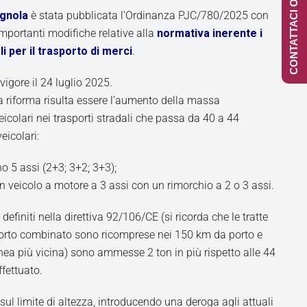
CONTATTACI ONLINE
agnola
è stata pubblicata l’Ordinanza PJC/780/2025 con
importanti modifiche relative alla
normativa inerente i
i per il trasporto di merci
.
vigore il 24 luglio 2025.
a riforma risulta essere l’aumento della massa
colari nei trasporti stradali che passa da 40 a 44
eicolari:
no 5 assi (2+3; 3+2; 3+3);
n veicolo a motore a 3 assi con un rimorchio a 2 o 3 assi.
efiniti nella direttiva 92/106/CE (si ricorda che le tratte
asporto combinato sono ricomprese nei 150 km da porto e
onea più vicina) sono ammesse 2 ton in più rispetto alle 44
ffettuato.
sul limite di altezza, introducendo una deroga agli attuali