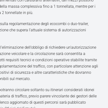
 alimentati con carburanti alternativi, tali mezzi possono
della massa complessiva fino a 1 tonnellata, mentre per i
 2 tonnellate in più.
 sulla regolamentazione degli ecocombi o duo-trailer,
ione che supera l’attuale sistema di autorizzazioni
l’eliminazione dell’obbligo di richiedere un’autorizzazione
azione veicolare e la circolazione sarà consentita a
tti requisiti tecnici e condizioni operative stabilite tramite
egolamentazione del traffico, con particolare attenzione agli
sitivi di sicurezza e altre caratteristiche che dovranno
nibili sul mercato.
potranno circolare soltanto su itinerari considerati idonei
teria di traffico, previo parere vincolante dei gestori delle
’elenco aggiornato di questi percorsi sarà pubblicato