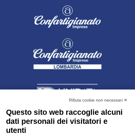
Rifiuta cookie non necessari ✕
Questo sito web raccoglie alcuni
dati personali dei visitatori e
Unidata s.r.l
con unico socio
Largo dell’Artigianato, 1 - 23100 Sondrio
utenti