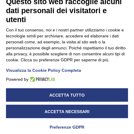
Questo sito web raccoglie alcuni
dati personali dei visitatori e
Unidata s.r.l
con unico socio
Largo dell’Artigianato, 1 - 23100 Sondrio
utenti
Telefono
0342.514315
Fax 0342.514316
Con il tuo consenso, noi e i nostri partner utilizziamo i cookie e
C.F. 00481790145 - N.REA SO-36426
tecnologie simili per archiviare, accedere ed elaborare i dati
PEC:
unidata.sondrio@legalmail.it
personali come, ad esempio, la visita al sito web o la
Cap. soc. euro 100.000,00 i.v.
personalizzazione degli annunci. Poiché rispettiamo il tuo diritto
alla privacy, è possibile scegliere di non consentire alcuni tipi di
cookie. Clicca su preferenze GDPR per saperne di più.
Visualizza la Cookie Policy Completa
CONFARTIGIANATO - Informative privacy
Cookie Policy
Powered by
Dichiarazione di accessibilità
UNIDATA - Informativa privacy (per i clienti)
ACCETTA TUTTO
UNIDATA - Whistleblowing
ACCETTA NECESSARI
Preferenze GDPR