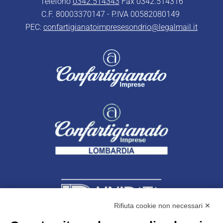
Telefono
0342.514343
Fax 0342.514316
C.F. 80003370147 - P.IVA 00582080149
PEC:
confartigianatoimpresesondrio@legalmail.it
Rifiuta cookie non necessari ✕