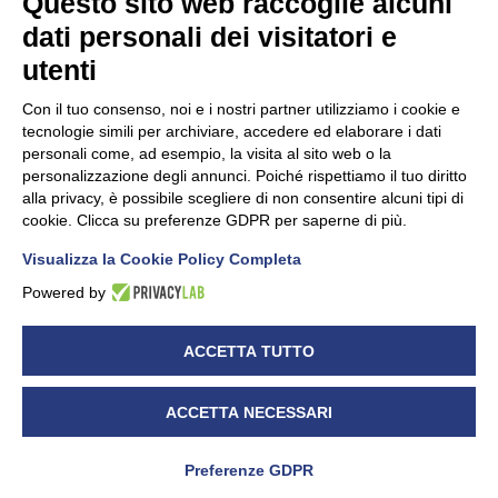
Questo sito web raccoglie alcuni
dati personali dei visitatori e
Unidata s.r.l
con unico socio
Largo dell’Artigianato, 1 - 23100 Sondrio
utenti
Telefono
0342.514315
Fax 0342.514316
Con il tuo consenso, noi e i nostri partner utilizziamo i cookie e
C.F. 00481790145 - N.REA SO-36426
tecnologie simili per archiviare, accedere ed elaborare i dati
PEC:
unidata.sondrio@legalmail.it
personali come, ad esempio, la visita al sito web o la
Cap. soc. euro 100.000,00 i.v.
personalizzazione degli annunci. Poiché rispettiamo il tuo diritto
alla privacy, è possibile scegliere di non consentire alcuni tipi di
cookie. Clicca su preferenze GDPR per saperne di più.
Visualizza la Cookie Policy Completa
CONFARTIGIANATO - Informative privacy
Cookie Policy
Powered by
Dichiarazione di accessibilità
UNIDATA - Informativa privacy (per i clienti)
ACCETTA TUTTO
UNIDATA - Whistleblowing
ACCETTA NECESSARI
Preferenze GDPR