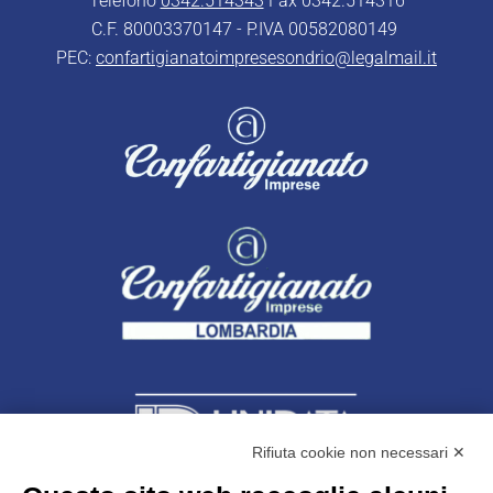
Telefono
0342.514343
Fax 0342.514316
C.F. 80003370147 - P.IVA 00582080149
PEC:
confartigianatoimpresesondrio@legalmail.it
Rifiuta cookie non necessari ✕