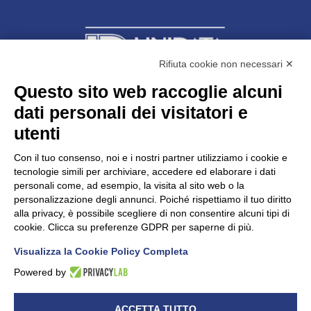
Rifiuta cookie non necessari ✕
Questo sito web raccoglie alcuni
dati personali dei visitatori e
Unidata s.r.l
con unico socio
Largo dell’Artigianato, 1 - 23100 Sondrio
utenti
Telefono
0342.514315
Fax 0342.514316
Con il tuo consenso, noi e i nostri partner utilizziamo i cookie e
C.F. 00481790145 - N.REA SO-36426
tecnologie simili per archiviare, accedere ed elaborare i dati
PEC:
unidata.sondrio@legalmail.it
personali come, ad esempio, la visita al sito web o la
Cap. soc. euro 100.000,00 i.v.
personalizzazione degli annunci. Poiché rispettiamo il tuo diritto
alla privacy, è possibile scegliere di non consentire alcuni tipi di
cookie. Clicca su preferenze GDPR per saperne di più.
Visualizza la Cookie Policy Completa
CONFARTIGIANATO - Informative privacy
Cookie Policy
Powered by
Dichiarazione di accessibilità
UNIDATA - Informativa privacy (per i clienti)
ACCETTA TUTTO