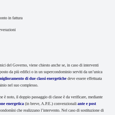
nto in fattura
everazioni
ecnici del Governo, viene chiesto anche se, in caso di interventi
osto da più edifici o in un supercondominio serviti da un’unica
miglioramento di due classi energetiche
deve essere effettuata
minio nel suo complesso.
 è noto, il doppio passaggio di classe è da verificare, mediante
ione energetica
(in breve, A.P.E.) convenzionali
ante e post
i/condomìni che realizzano l’intervento. Nel caso di sostituzione di