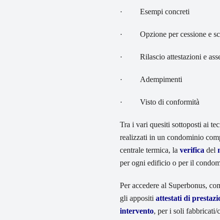
· Esempi concreti
· Opzione per cessione e sco
· Rilascio attestazioni e ass
· Adempimenti
· Visto di conformità
Tra i vari quesiti sottoposti ai t
realizzati in un condominio comp
centrale termica, la
verifica
del
per ogni edificio o per il condo
Per accedere al Superbonus, come
gli appositi
attestati di prestaz
intervento
, per i soli fabbricat