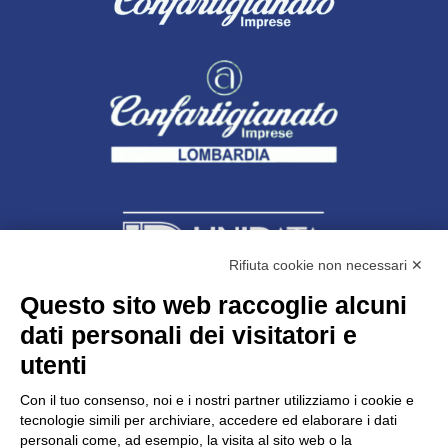
Rifiuta cookie non necessari ✕
Questo sito web raccoglie alcuni
Unidata s.r.l
con unico socio
dati personali dei visitatori e
Largo dell’Artigianato, 1 - 23100 Sondrio
utenti
Telefono
0342.514315
Fax 0342.514316
Con il tuo consenso, noi e i nostri partner utilizziamo i cookie e
C.F. 00481790145 - N.REA SO-36426
tecnologie simili per archiviare, accedere ed elaborare i dati
PEC:
unidata.sondrio@legalmail.it
personali come, ad esempio, la visita al sito web o la