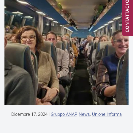
CONTATTACI ONLINE
Dicembre 17, 2024
|
Gruppo ANAP
,
News
,
Unione Informa