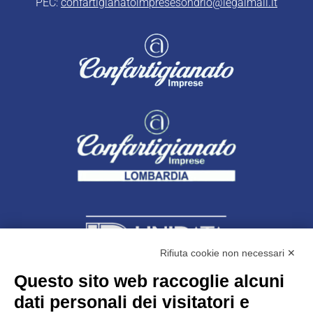
PEC:
confartigianatoimpresesondrio@legalmail.it
Rifiuta cookie non necessari ✕
Questo sito web raccoglie alcuni
dati personali dei visitatori e
Unidata s.r.l
con unico socio