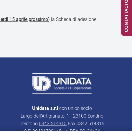
CONTATTACI ONLINE
nerdì 15 aprile prossimo
)
la
Scheda di adesione
Unidata s.r.l
con unico socio
Largo dell’Artigianato, 1 - 23100 Sondrio
Telefono
0342.514315
Fax 0342.514316
C.F. 00481790145 - N.REA SO-36426