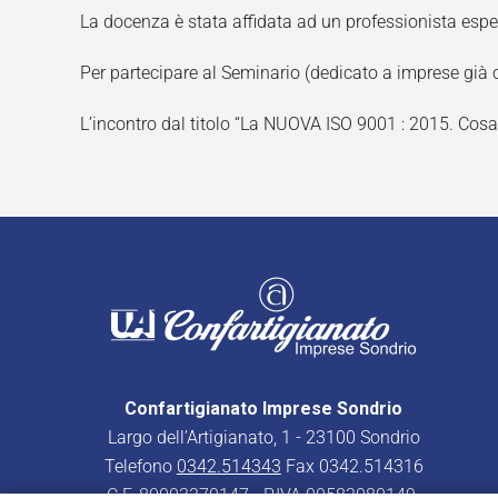
La docenza è stata affidata ad un professionista espert
Per partecipare al Seminario (dedicato a imprese già c
L’incontro dal titolo “La NUOVA ISO 9001 : 2015. Cosa 
Confartigianato Imprese Sondrio
Largo dell’Artigianato, 1 - 23100 Sondrio
Telefono
0342.514343
Fax 0342.514316
C.F. 80003370147 - P.IVA 00582080149