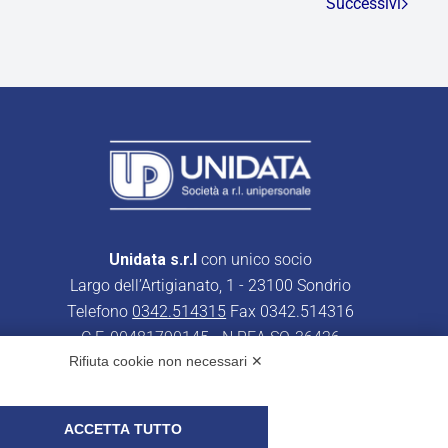
Successivi
Unidata s.r.l
con unico socio
Largo dell’Artigianato, 1 - 23100 Sondrio
Telefono
0342.514315
Fax 0342.514316
C.F. 00481790145 - N.REA SO-36426
Rifiuta cookie non necessari ✕
PEC:
unidata.sondrio@legalmail.it
Cap. soc. euro 100.000,00 i.v.
ACCETTA TUTTO