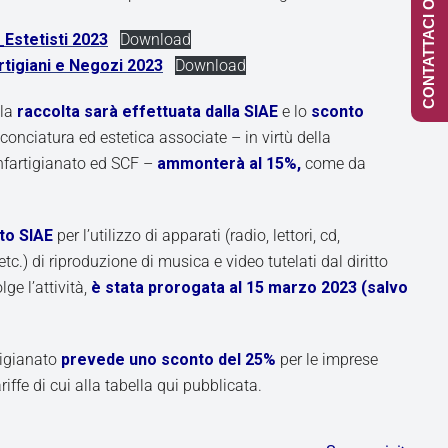
CONTATTACI ONLINE
Estetisti 2023
Download
tigiani e Negozi 2023
Download
 la
raccolta sarà effettuata dalla SIAE
e lo
sconto
conciatura ed estetica associate – in virtù della
nfartigianato ed SCF –
ammonterà al 15%,
come da
to SIAE
per l’utilizzo di apparati (radio, lettori, cd,
tc.) di riproduzione di musica e video tutelati dal diritto
lge l’attività,
è stata prorogata al 15 marzo 2023 (salvo
tigianato
prevede uno sconto del 25%
per le imprese
iffe di cui alla tabella qui pubblicata.