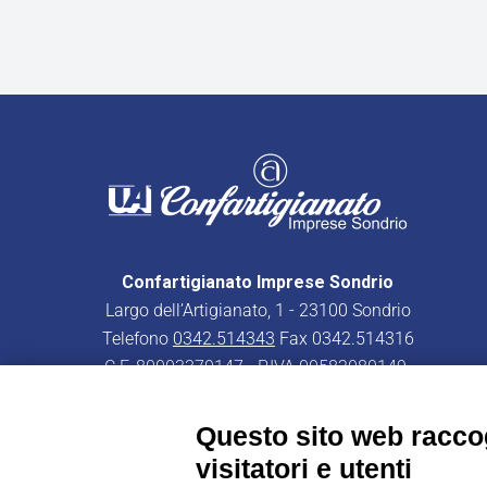
Confartigianato Imprese Sondrio
Largo dell’Artigianato, 1 - 23100 Sondrio
Telefono
0342.514343
Fax 0342.514316
C.F. 80003370147 - P.IVA 00582080149
PEC:
confartigianatoimpresesondrio@legalmail.it
Questo sito web raccog
visitatori e utenti