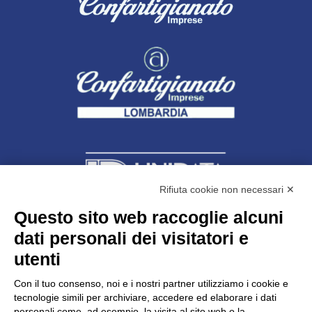
Rifiuta cookie non necessari ✕
Questo sito web raccoglie alcuni
dati personali dei visitatori e
Unidata s.r.l
con unico socio
Largo dell’Artigianato, 1 - 23100 Sondrio
utenti
Telefono
0342.514315
Fax 0342.514316
Con il tuo consenso, noi e i nostri partner utilizziamo i cookie e
C.F. 00481790145 - N.REA SO-36426
tecnologie simili per archiviare, accedere ed elaborare i dati
PEC:
unidata.sondrio@legalmail.it
personali come, ad esempio, la visita al sito web o la