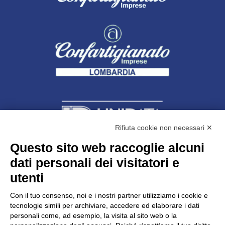
Rifiuta cookie non necessari ✕
Questo sito web raccoglie alcuni
dati personali dei visitatori e
Unidata s.r.l
con unico socio
Largo dell’Artigianato, 1 - 23100 Sondrio
utenti
Telefono
0342.514315
Fax 0342.514316
Con il tuo consenso, noi e i nostri partner utilizziamo i cookie e
C.F. 00481790145 - N.REA SO-36426
tecnologie simili per archiviare, accedere ed elaborare i dati
PEC:
unidata.sondrio@legalmail.it
personali come, ad esempio, la visita al sito web o la