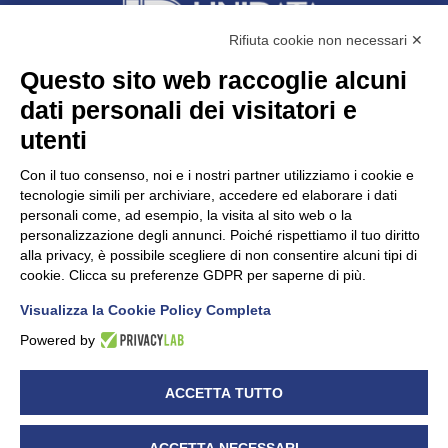
Rifiuta cookie non necessari ✕
Questo sito web raccoglie alcuni
dati personali dei visitatori e
Unidata s.r.l
con unico socio
Largo dell’Artigianato, 1 - 23100 Sondrio
utenti
Telefono
0342.514315
Fax 0342.514316
Con il tuo consenso, noi e i nostri partner utilizziamo i cookie e
C.F. 00481790145 - N.REA SO-36426
tecnologie simili per archiviare, accedere ed elaborare i dati
PEC:
unidata.sondrio@legalmail.it
personali come, ad esempio, la visita al sito web o la
Cap. soc. euro 100.000,00 i.v.
personalizzazione degli annunci. Poiché rispettiamo il tuo diritto
alla privacy, è possibile scegliere di non consentire alcuni tipi di
cookie. Clicca su preferenze GDPR per saperne di più.
Visualizza la Cookie Policy Completa
CONFARTIGIANATO - Informative privacy
Cookie Policy
Powered by
Dichiarazione di accessibilità
UNIDATA - Informativa privacy (per i clienti)
ACCETTA TUTTO
UNIDATA - Whistleblowing
ACCETTA NECESSARI