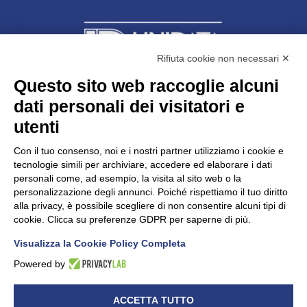
Rifiuta cookie non necessari ✕
Questo sito web raccoglie alcuni
Unidata s.r.l
con unico socio
dati personali dei visitatori e
Largo dell’Artigianato, 1 - 23100 Sondrio
utenti
Telefono
0342.514315
Fax 0342.514316
Con il tuo consenso, noi e i nostri partner utilizziamo i cookie e
C.F. 00481790145 - N.REA SO-36426
tecnologie simili per archiviare, accedere ed elaborare i dati
PEC:
unidata.sondrio@legalmail.it
personali come, ad esempio, la visita al sito web o la
Cap. soc. euro 100.000,00 i.v.
personalizzazione degli annunci. Poiché rispettiamo il tuo diritto
alla privacy, è possibile scegliere di non consentire alcuni tipi di
cookie. Clicca su preferenze GDPR per saperne di più.
Visualizza la Cookie Policy Completa
CONFARTIGIANATO - Informative privacy
Cookie Policy
Powered by
Dichiarazione di accessibilità
UNIDATA - Informativa privacy (per i clienti)
ACCETTA TUTTO