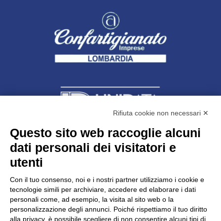
Rifiuta cookie non necessari ✕
Questo sito web raccoglie alcuni
dati personali dei visitatori e
Unidata s.r.l
con unico socio
Largo dell’Artigianato, 1 - 23100 Sondrio
utenti
Telefono
0342.514315
Fax 0342.514316
Con il tuo consenso, noi e i nostri partner utilizziamo i cookie e
C.F. 00481790145 - N.REA SO-36426
tecnologie simili per archiviare, accedere ed elaborare i dati
PEC:
unidata.sondrio@legalmail.it
personali come, ad esempio, la visita al sito web o la
Cap. soc. euro 100.000,00 i.v.
personalizzazione degli annunci. Poiché rispettiamo il tuo diritto
alla privacy, è possibile scegliere di non consentire alcuni tipi di