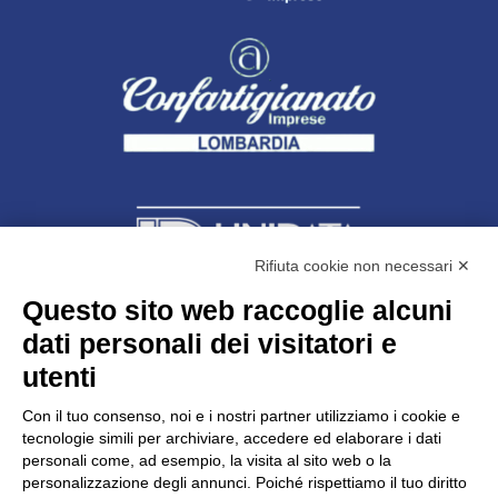
Rifiuta cookie non necessari ✕
Questo sito web raccoglie alcuni
dati personali dei visitatori e
Unidata s.r.l
con unico socio
Largo dell’Artigianato, 1 - 23100 Sondrio
utenti
Telefono
0342.514315
Fax 0342.514316
Con il tuo consenso, noi e i nostri partner utilizziamo i cookie e
C.F. 00481790145 - N.REA SO-36426
tecnologie simili per archiviare, accedere ed elaborare i dati
PEC:
unidata.sondrio@legalmail.it
personali come, ad esempio, la visita al sito web o la
Cap. soc. euro 100.000,00 i.v.
personalizzazione degli annunci. Poiché rispettiamo il tuo diritto