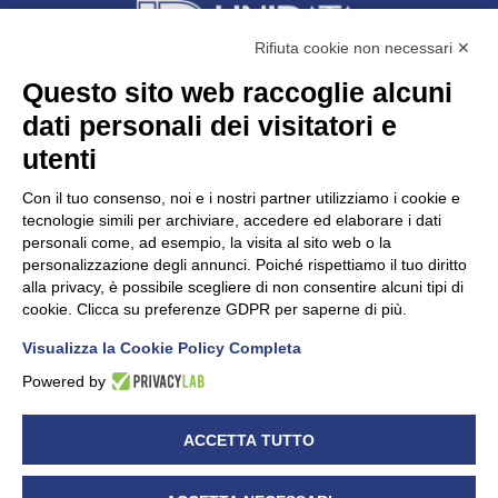
Rifiuta cookie non necessari ✕
Questo sito web raccoglie alcuni
dati personali dei visitatori e
Unidata s.r.l
con unico socio
Largo dell’Artigianato, 1 - 23100 Sondrio
utenti
Telefono
0342.514315
Fax 0342.514316
Con il tuo consenso, noi e i nostri partner utilizziamo i cookie e
C.F. 00481790145 - N.REA SO-36426
tecnologie simili per archiviare, accedere ed elaborare i dati
PEC:
unidata.sondrio@legalmail.it
personali come, ad esempio, la visita al sito web o la
Cap. soc. euro 100.000,00 i.v.
personalizzazione degli annunci. Poiché rispettiamo il tuo diritto
alla privacy, è possibile scegliere di non consentire alcuni tipi di
cookie. Clicca su preferenze GDPR per saperne di più.
Visualizza la Cookie Policy Completa
CONFARTIGIANATO - Informative privacy
Cookie Policy
Powered by
Dichiarazione di accessibilità
UNIDATA - Informativa privacy (per i clienti)
ACCETTA TUTTO
UNIDATA - Whistleblowing